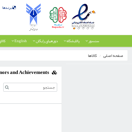
برندها
سنسور
پالایشگاه
دورههای رایگان
English
کالا
صفحه اصلی
کالاها
nors and Achievements