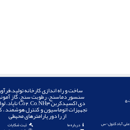
ساخت و راه اندازی کارخانه تولید،فرآور
سنسور دماسنج، رطوبت سنج، گاز آمونی
دی اکسیدکربن Co2, Co, NH3 
تجهیزات اتوماسیون و کنترل هوشمند ، ک
از را دور پارامترهای محیطی
کارخانه الکترونیک: گلستان-مجتمع دانشگاه آزاد اسلامی واحدعلی آباد کتول-س 
درباره ما
ثبت شکایات