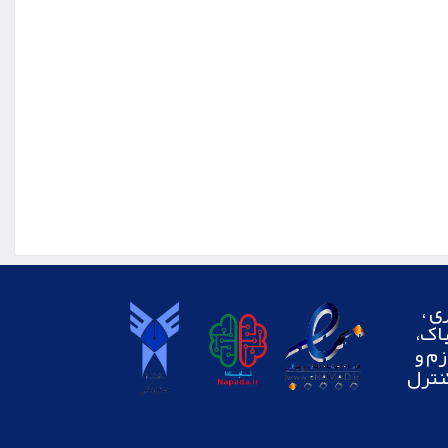
ی ،
اک،
ناپاد، لوازم و
نترل