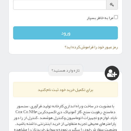
مرا به خاطر بسپار
رمز عبور خود را فراموش کرده اید؟
تازه وارد هستید؟
برای تکمیل خرید خود ثبت نام کنید
با عضویت در ساخت و راه اندازی کارخانه تولید،فرآوری ، سنسور
دماسنج، رطوبت سنج، گاز آمونیاک، دی اکسیدکربن Co2, Co, NH3
ناپاد، لوازم و تجهیزات اتوماسیون و کنترل هوشمند ، کنترل از را دور
پارامترهای محیطی تجربه متفاوتی از خرید اینترنتی داشته باشید.
وضعیت سفارش خود را پیگیری نموده و سوابق خریدتان را مشاهده